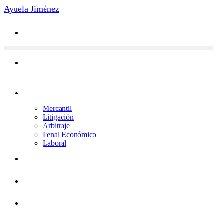
Saltar
Ayuela Jiménez
al
contenido
Áreas de Práctica
Mercantil
Litigación
Arbitraje
Penal Económico
Laboral
Novedades
Contacto
Equipo