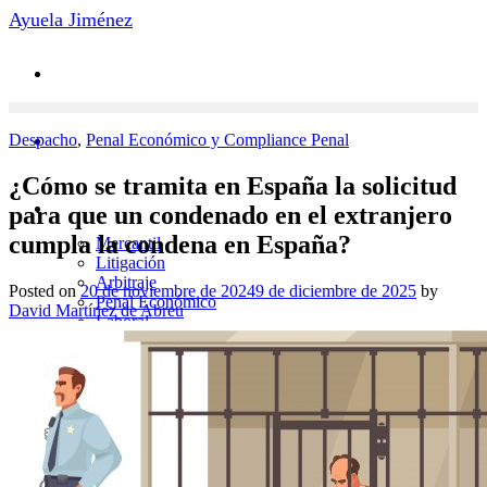
Saltar
Ayuela Jiménez
al
contenido
Despacho
,
Penal Económico y Compliance Penal
¿Cómo se tramita en España la solicitud
Áreas de Práctica
para que un condenado en el extranjero
cumpla la condena en España?
Mercantil
Litigación
Arbitraje
Posted on
20 de noviembre de 2024
9 de diciembre de 2025
by
Penal Económico
David Martínez de Abreu
Laboral
Novedades
Contacto
Equipo