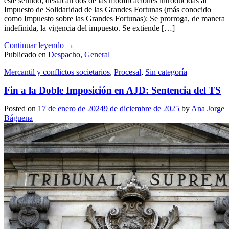
este sentido, destacan dos de las modificaciones introducidas al
Impuesto de Solidaridad de las Grandes Fortunas (más conocido
como Impuesto sobre las Grandes Fortunas): Se prorroga, de manera
indefinida, la vigencia del impuesto. Se extiende […]
Continuar leyendo
→
Publicado en
Despacho
,
General
Mercantil y conflictos societarios
,
Procesal
,
Sin categoría
Fin a la Doble Imposición en AJD: Sentencia del TS
Posted on
17 de enero de 2024
9 de diciembre de 2025
by
Ana Jorge
Báguena