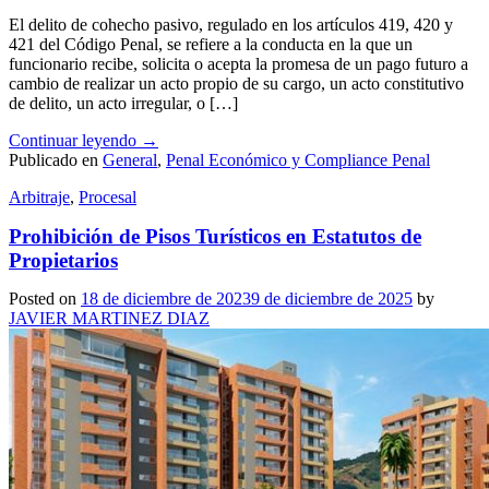
El delito de cohecho pasivo, regulado en los artículos 419, 420 y
421 del Código Penal, se refiere a la conducta en la que un
funcionario recibe, solicita o acepta la promesa de un pago futuro a
cambio de realizar un acto propio de su cargo, un acto constitutivo
de delito, un acto irregular, o […]
Continuar leyendo
→
Publicado en
General
,
Penal Económico y Compliance Penal
Arbitraje
,
Procesal
Prohibición de Pisos Turísticos en Estatutos de
Propietarios
Posted on
18 de diciembre de 2023
9 de diciembre de 2025
by
JAVIER MARTINEZ DIAZ