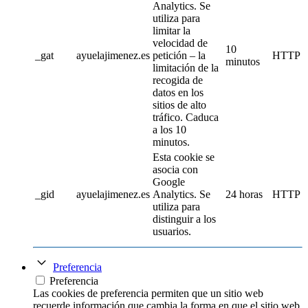
Analytics. Se
utiliza para
limitar la
velocidad de
10
_gat
ayuelajimenez.es
petición – la
HTTP
minutos
limitación de la
recogida de
datos en los
sitios de alto
tráfico. Caduca
a los 10
minutos.
Esta cookie se
asocia con
Google
_gid
ayuelajimenez.es
Analytics. Se
24 horas
HTTP
utiliza para
distinguir a los
usuarios.
Preferencia
Preferencia
Las cookies de preferencia permiten que un sitio web
recuerde información que cambia la forma en que el sitio web