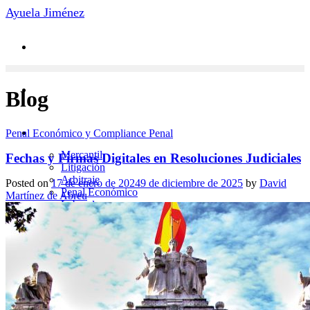
Saltar
Ayuela Jiménez
al
contenido
Blog
Áreas de Práctica
Penal Económico y Compliance Penal
Mercantil
Fechas y Firmas Digitales en Resoluciones Judiciales
Litigación
Arbitraje
Posted on
17 de enero de 2024
9 de diciembre de 2025
by
David
Penal Económico
Martínez de Abreu
Laboral
Novedades
Contacto
Equipo