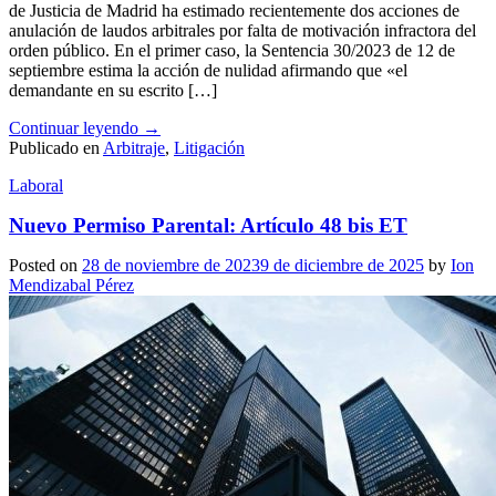
de Justicia de Madrid ha estimado recientemente dos acciones de
anulación de laudos arbitrales por falta de motivación infractora del
orden público. En el primer caso, la Sentencia 30/2023 de 12 de
septiembre estima la acción de nulidad afirmando que «el
demandante en su escrito […]
Continuar leyendo
→
Publicado en
Arbitraje
,
Litigación
Laboral
Nuevo Permiso Parental: Artículo 48 bis ET
Posted on
28 de noviembre de 2023
9 de diciembre de 2025
by
Ion
Mendizabal Pérez