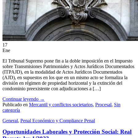
17
Ene
El Tribunal Supremo pone fin a la doble imposición en el Impuesto
sobre Transmisiones Patrimoniales y Actos Jurídicos Documentados
(ITPAJD), en la modalidad de Actos Jurídicos Documentados
(AJD), en supuestos en los que en un mismo acto se formaliza la
división en régimen de propiedad horizontal y la extinción del
condominio preexistente con adjudicaciones a […]
Continuar leyendo
→
Publicado en
Mercantil y conflictos societarios
,
Procesal
,
Sin
categoría
General
,
Penal Económico y Compliance Penal
Oportunidades Laborales y Protección Social: Real