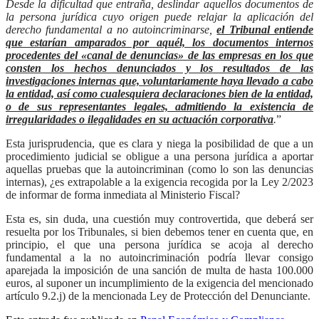
Desde la dificultad que entraña, deslindar aquellos documentos de
la persona jurídica cuyo origen puede relajar la aplicación del
derecho fundamental a no autoincriminarse,
el Tribunal entiende
que estarían amparados por aquél, los documentos internos
procedentes del «canal de denuncias» de las empresas en los que
consten los hechos denunciados y los resultados de las
investigaciones internas que, voluntariamente haya llevado a cabo
la entidad, así como cualesquiera declaraciones bien de la entidad,
o de sus representantes legales, admitiendo la existencia de
irregularidades o ilegalidades en su actuación corporativa
.
”
Esta jurisprudencia, que es clara y niega la posibilidad de que a un
procedimiento judicial se obligue a una persona jurídica a aportar
aquellas pruebas que la autoincriminan (como lo son las denuncias
internas), ¿es extrapolable a la exigencia recogida por la Ley 2/2023
de informar de forma inmediata al Ministerio Fiscal?
Esta es, sin duda, una cuestión muy controvertida, que deberá ser
resuelta por los Tribunales, si bien debemos tener en cuenta que, en
principio, el que una persona jurídica se acoja al derecho
fundamental a la no autoincriminación podría llevar consigo
aparejada la imposición de una sanción de multa de hasta 100.000
euros, al suponer un incumplimiento de la exigencia del mencionado
artículo 9.2.j) de la mencionada Ley de Protección del Denunciante.