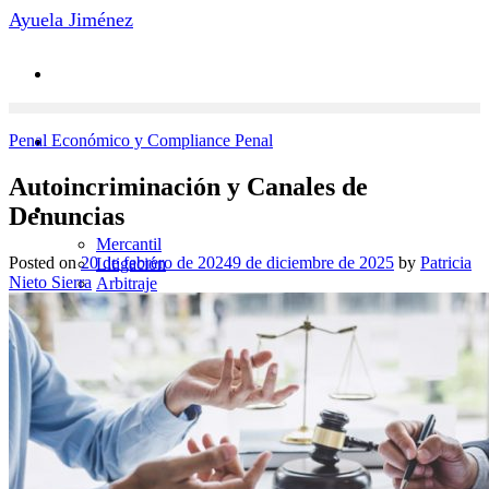
Saltar
Ayuela Jiménez
al
contenido
Penal Económico y Compliance Penal
Autoincriminación y Canales de
Áreas de Práctica
Denuncias
Mercantil
Posted on
20 de febrero de 2024
9 de diciembre de 2025
by
Patricia
Litigación
Nieto Sierra
Arbitraje
Penal Económico
Laboral
Novedades
Contacto
Equipo