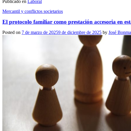
Publicado en
Laboral
Mercantil y conflictos societarios
El protocolo familiar como prestación accesoria en est
Posted on
7 de marzo de 2025
9 de diciembre de 2025
by
José Bonma