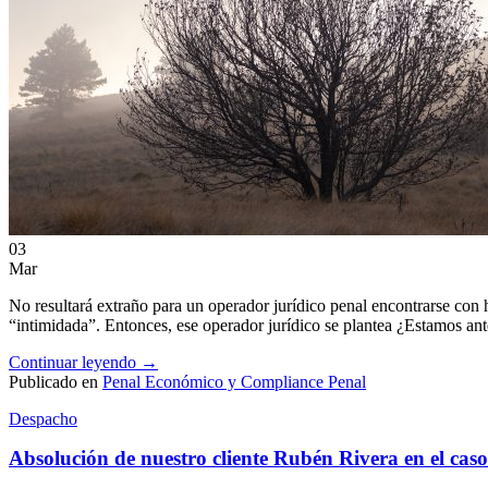
03
Mar
No resultará extraño para un operador jurídico penal encontrarse con h
“intimidada”. Entonces, ese operador jurídico se plantea ¿Estamos ant
Continuar leyendo
→
Publicado en
Penal Económico y Compliance Penal
Despacho
Absolución de nuestro cliente Rubén Rivera en el cas