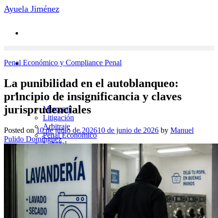
Saltar
Ayuela Jiménez
al
contenido
Penal Económico y Compliance Penal
La punibilidad en el autoblanqueo:
Áreas de Práctica
principio de insignificancia y claves
jurisprudenciales
Mercantil
Litigación
Arbitraje
Posted on
10 de junio de 2026
10 de junio de 2026
by
Manuel
Penal Económico
Pulido Domínguez
Laboral
Novedades
Contacto
Equipo