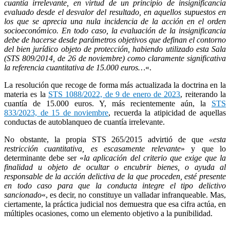
cuantía irrelevante, en virtud de un principio de insignificancia
evaluado desde el desvalor del resultado, en aquellos supuestos en
los que se aprecia una nula incidencia de la acción en el orden
socioeconómico. En todo caso, la evaluación de la insignificancia
debe de hacerse desde parámetros objetivos que definan el contorno
del bien jurídico objeto de protección, habiendo utilizado esta Sala
(STS 809/2014, de 26 de noviembre) como claramente significativa
la referencia cuantitativa de 15.000 euros…
«.
La resolución que recoge de forma más actualizada la doctrina en la
materia es la
STS 1088/2022, de 9 de enero de 2023
, reiterando la
cuantía de 15.000 euros. Y, más recientemente aún, la
STS
833/2023, de 15 de noviembre
, recuerda la atipicidad de aquellas
conductas de autoblanqueo de cuantía irrelevante.
No obstante, la propia STS 265/2015 advirtió de que
«esta
restricción cuantitativa, es escasamente relevante
» y que lo
determinante debe ser «
la aplicación del criterio que exige que la
finalidad u objeto de ocultar o encubrir bienes, o ayuda al
responsable de la acción delictiva de la que proceden, esté presente
en todo caso para que la conducta integre el tipo delictivo
sancionado
«, es decir, no constituye un valladar infranqueable. Mas,
ciertamente, la práctica judicial nos demuestra que esa cifra actúa, en
múltiples ocasiones, como un elemento objetivo a la punibilidad.