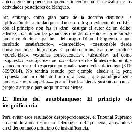
antecedente no puede comprender íntegramente el desvalor de las
actividades posteriores de blanqueo.
Sin embargo, como gran parte de la doctrina denuncia, la
tipificación del autoblanqueo plantea un riesgo evidente de colisión
con el principio
non bis in idem
: castigar al autor de un delito,
además, por utilizar las ganancias que dicho delito le ha reportado
puede conducir, en palabras del propio Tribunal Supremo, a «un
resultado insatisfactorio», «desmedido», «cuestionable desde
consideraciones dogmáticas y político-criminales» que produce
«perplejidad», «extrañas consecuencias», «absurdas», así como
«supuestos paradójicos» que nos colocan en los límites de lo punible
y pueden rozar el «esperpento» o «alcanzar niveles ridículos» (STS
809/2014). No tendría sentido, por ejemplo, añadir a la pena
impuesta por un delito de hurto otra pena —que paradójicamente
puede ser muy superior— por utilizar los bienes sustraídos para el
propio disfrute o para adquirir otros bienes.
El límite del autoblanqueo: El principio de
insignificancia
Para evitar esos resultados desproporcionados, el Tribunal Supremo
ha acudido a una restricción teleológica del tipo penal, apoyándose
en el denominado principio de insignificancia.