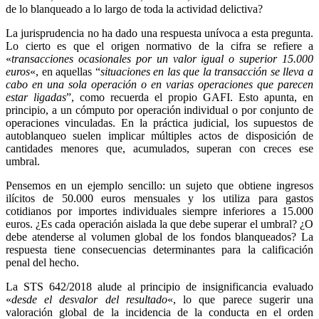
de lo blanqueado a lo largo de toda la actividad delictiva?
La jurisprudencia no ha dado una respuesta unívoca a esta pregunta.
Lo cierto es que el origen normativo de la cifra se refiere a
«
transacciones ocasionales por un valor igual o superior 15.000
euros
«, en aquellas “
situaciones en las que la transacción se lleva a
cabo en una sola operación o en varias operaciones que parecen
estar ligadas
”, como recuerda el propio GAFI. Esto apunta, en
principio, a un cómputo por operación individual o por conjunto de
operaciones vinculadas. En la práctica judicial, los supuestos de
autoblanqueo suelen implicar múltiples actos de disposición de
cantidades menores que, acumulados, superan con creces ese
umbral.
Pensemos en un ejemplo sencillo: un sujeto que obtiene ingresos
ilícitos de 50.000 euros mensuales y los utiliza para gastos
cotidianos por importes individuales siempre inferiores a 15.000
euros. ¿Es cada operación aislada la que debe superar el umbral? ¿O
debe atenderse al volumen global de los fondos blanqueados? La
respuesta tiene consecuencias determinantes para la calificación
penal del hecho.
La STS 642/2018 alude al principio de insignificancia evaluado
«
desde el desvalor del resultado
«, lo que parece sugerir una
valoración global de la incidencia de la conducta en el orden