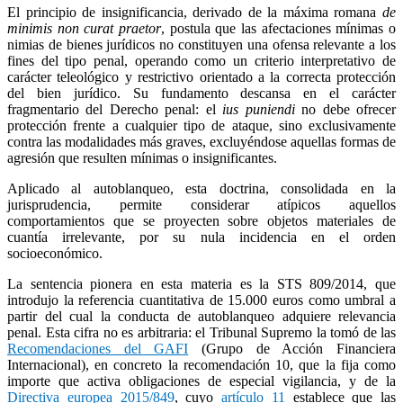
El principio de insignificancia, derivado de la máxima romana
de
minimis non curat praetor
, postula que las afectaciones mínimas o
nimias de bienes jurídicos no constituyen una ofensa relevante a los
fines del tipo penal, operando como un criterio interpretativo de
carácter teleológico y restrictivo orientado a la correcta protección
del bien jurídico. Su fundamento descansa en el carácter
fragmentario del Derecho penal: el
ius puniendi
no debe ofrecer
protección frente a cualquier tipo de ataque, sino exclusivamente
contra las modalidades más graves, excluyéndose aquellas formas de
agresión que resulten mínimas o insignificantes.
Aplicado al autoblanqueo, esta doctrina, consolidada en la
jurisprudencia, permite considerar atípicos aquellos
comportamientos que se proyecten sobre objetos materiales de
cuantía irrelevante, por su nula incidencia en el orden
socioeconómico.
La sentencia pionera en esta materia es la STS 809/2014, que
introdujo la referencia cuantitativa de 15.000 euros como umbral a
partir del cual la conducta de autoblanqueo adquiere relevancia
penal. Esta cifra no es arbitraria: el Tribunal Supremo la tomó de las
Recomendaciones del GAFI
(Grupo de Acción Financiera
Internacional), en concreto la recomendación 10, que la fija como
importe que activa obligaciones de especial vigilancia, y de la
Directiva europea 2015/849
, cuyo
artículo 11
establece que las