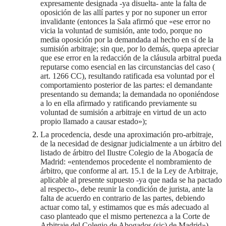
expresamente designada -ya disuelta- ante la falta de
oposición de las allí partes y por no suponer un error
invalidante (entonces la Sala afirmó que «ese error no
vicia la voluntad de sumisión, ante todo, porque no
media oposición por la demandada al hecho en sí de la
sumisión arbitraje; sin que, por lo demás, quepa apreciar
que ese error en la redacción de la cláusula arbitral pueda
reputarse como esencial en las circunstancias del caso (
art. 1266 CC), resultando ratificada esa voluntad por el
comportamiento posterior de las partes: el demandante
presentando su demanda; la demandada no oponiéndose
a lo en ella afirmado y ratificando previamente su
voluntad de sumisión a arbitraje en virtud de un acto
propio llamado a causar estado»);
La procedencia, desde una aproximación pro-arbitraje,
de la necesidad de designar judicialmente a un árbitro del
listado de árbitro del Ilustre Colegio de la Abogacía de
Madrid: «entendemos procedente el nombramiento de
árbitro, que conforme al art. 15.1 de la Ley de Arbitraje,
aplicable al presente supuesto -ya que nada se ha pactado
al respecto-, debe reunir la condición de jurista, ante la
falta de acuerdo en contrario de las partes, debiendo
actuar como tal, y estimamos que es más adecuado al
caso planteado que el mismo pertenezca a la Corte de
Arbitraje del Colegio de Abogados (sic) de Madrid»).