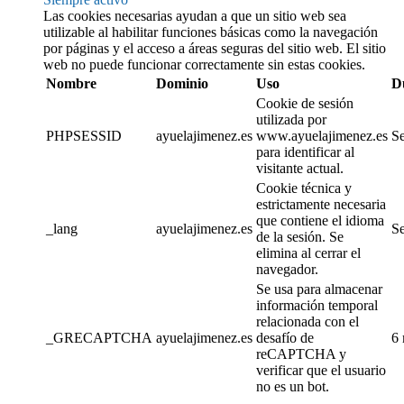
Las cookies necesarias ayudan a que un sitio web sea
utilizable al habilitar funciones básicas como la navegación
por páginas y el acceso a áreas seguras del sitio web. El sitio
web no puede funcionar correctamente sin estas cookies.
Nombre
Dominio
Uso
D
Cookie de sesión
utilizada por
PHPSESSID
ayuelajimenez.es
www.ayuelajimenez.es
Se
para identificar al
visitante actual.
Cookie técnica y
estrictamente necesaria
que contiene el idioma
_lang
ayuelajimenez.es
Se
de la sesión. Se
elimina al cerrar el
navegador.
Se usa para almacenar
información temporal
relacionada con el
_GRECAPTCHA
ayuelajimenez.es
desafío de
6
reCAPTCHA y
verificar que el usuario
no es un bot.