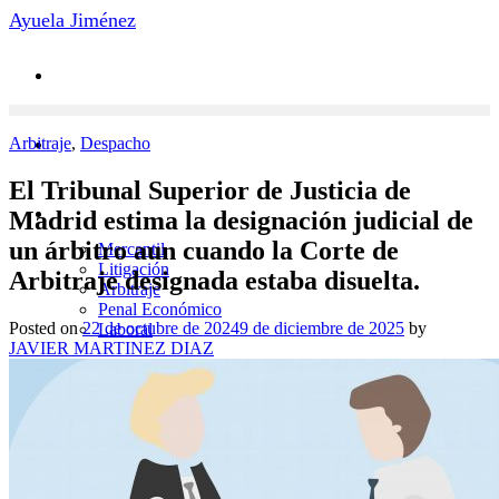
Saltar
Ayuela Jiménez
al
contenido
Arbitraje
,
Despacho
El Tribunal Superior de Justicia de
Áreas de Práctica
Madrid estima la designación judicial de
un árbitro aun cuando la Corte de
Mercantil
Litigación
Arbitraje designada estaba disuelta.
Arbitraje
Penal Económico
Posted on
22 de octubre de 2024
9 de diciembre de 2025
by
Laboral
JAVIER MARTINEZ DIAZ
Novedades
Contacto
Equipo