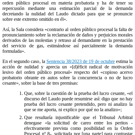
orden público procesal en materia probatoria y ha de tener su
repercusión mediante una estimación parcial de la demanda
decretando la nulidad del Laudo dictado para que se pronuncie
sobre este extremo omitido en él».
Así, la Sala considera «contrario al orden público procesal la falta de
pronunciamiento sobre la reclamación de daños y perjuicios morales
derivados de las molestias y retraso al demandante en la prestación
del servicio de gas, estimándose así parcialmente la demanda
formulada».
En el segundo caso, la
Sentencia 38/2023 de 19 de octubre
estima la
acción de nulidad y aprecia un «[d]éficit radical de motivación
lesivo del orden público procesal» respecto del «copioso acervo
probatorio obrante en autos sobre la concurrencia o no de lucro
cesante», sobre la base de tres premisas:
Que, sobre la cuestión de la prueba del lucro cesante, «el
discurso del Laudo puede resumirse así: digo que no hay
prueba del lucro cesante pretendido, pero ni analizo la
que se me aporta, ni explico por qué no la analizo»;
Que resultaría injustificable que el Tribunal Arbitral
denegase «la solicitud de careo entre los peritos -
efectivamente prevista como posibilidad en la Orden
Procesal nº 8-, solicitada por [una parte] para contrastar