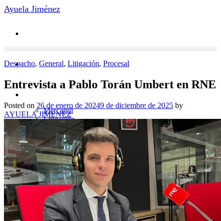
Saltar
Ayuela Jiménez
al
contenido
Despacho
,
General
,
Litigación
,
Procesal
Entrevista a Pablo Torán Umbert en RNE
Áreas de Práctica
Posted on
26 de enero de 2024
9 de diciembre de 2025
by
Mercantil
AYUELA JIMENEZ
Litigación
Arbitraje
Penal Económico
Laboral
Novedades
Contacto
Equipo