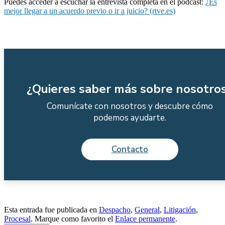
Puedes acceder a escuchar la entrevista completa en el podcast:
¿Es
mejor llegar a un acuerdo previo o ir a juicio? (rtve.es)
¿Quieres saber más sobre nosotro
Comunícate con nosotros y descubre cómo
podemos ayudarte.
Contacto
Esta entrada fue publicada en
Despacho
,
General
,
Litigación
,
Procesal
. Marque como favorito el
Enlace permanente
.