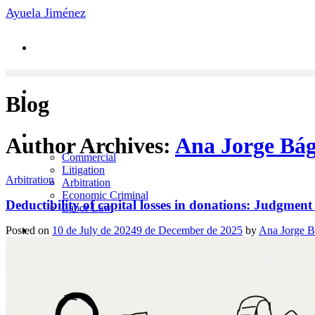
Skip
Ayuela Jiménez
to
content
Blog
Practice Areas
Author Archives:
Ana Jorge Bá
Commercial
Litigation
Arbitration
Arbitration
Economic Criminal
Deductibility of capital losses in donations: Judgment
Labor Law
News
Posted on
10 de July de 2024
9 de December de 2025
by
Ana Jorge 
Contact
Team