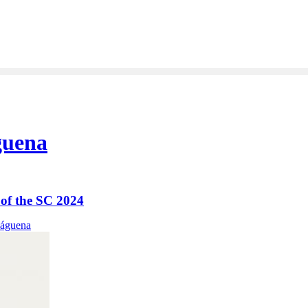
guena
 of the SC 2024
Báguena