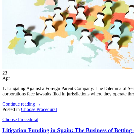
EN
ES
23
Apr
1. Litigating Against a Foreign Parent Company: The Dilemma of Servic
corporations face lawsuits filed in jurisdictions where they operate thro
Continue reading
→
Posted in
Choose Procedural
Choose Procedural
Litigation Funding in Spain: The Business of Betting 