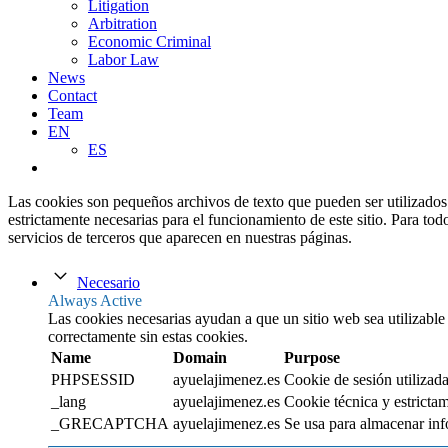
Litigation
Arbitration
Economic Criminal
Labor Law
News
Contact
Team
EN
ES
Las cookies son pequeños archivos de texto que pueden ser utilizados 
estrictamente necesarias para el funcionamiento de este sitio. Para tod
servicios de terceros que aparecen en nuestras páginas.
Necesario
Always Active
Las cookies necesarias ayudan a que un sitio web sea utilizable
correctamente sin estas cookies.
Name
Domain
Purpose
PHPSESSID
ayuelajimenez.es
Cookie de sesión utilizada
_lang
ayuelajimenez.es
Cookie técnica y estrictam
_GRECAPTCHA
ayuelajimenez.es
Se usa para almacenar inf