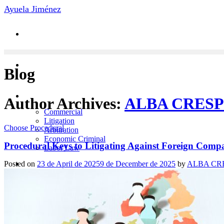
Skip
Ayuela Jiménez
to
content
Blog
Practice Areas
Author Archives:
ALBA CRES
Commercial
Litigation
Choose Procedural
Arbitration
Economic Criminal
Procedural Keys to Litigating Against Foreign Comp
Labor Law
News
Posted on
23 de April de 2025
9 de December de 2025
by
ALBA CR
Contact
Team