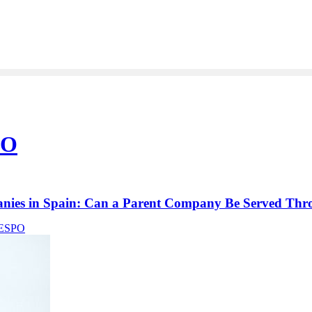
PO
anies in Spain: Can a Parent Company Be Served Thro
ESPO